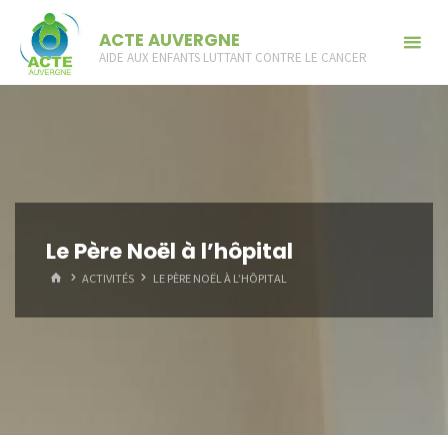
Skip
ACTE AUVERGNE
to
AIDE AUX ENFANTS LUTTANT CONTRE LE CANCER
content
Le Père Noël à l’hôpital
HOME
ACTIVITÉS
LE PÈRE NOËL À L’HÔPITAL