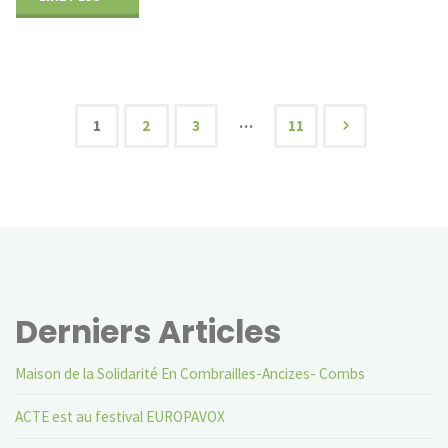
familles
ACTE
au
…
1
2
3
11
Pagination
parc
de
des
Beauval"
publications
Derniers Articles
Maison de la Solidarité En Combrailles-Ancizes- Combs
ACTE est au festival EUROPAVOX