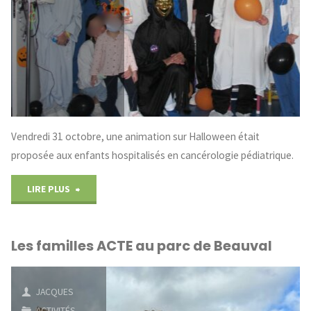
Vendredi 31 octobre, une animation sur Halloween était
proposée aux enfants hospitalisés en cancérologie pédiatrique.
"Halloween
LIRE PLUS
à
Les familles ACTE au parc de Beauval
l’hôpital"
JACQUES
ACTIVITÉS