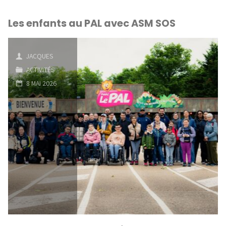
AUVERGNE
Les enfants au PAL avec ASM SOS
en
Limousin"
JACQUES
ACTIVITÉS
8 MAI 2026