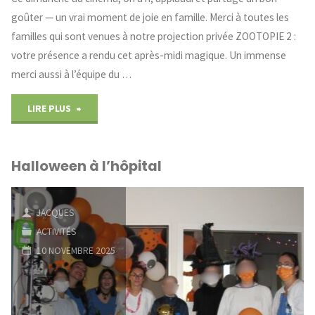
goûter — un vrai moment de joie en famille. Merci à toutes les
familles qui sont venues à notre projection privée ZOOTOPIE 2 :
votre présence a rendu cet après-midi magique. Un immense
merci aussi à l’équipe du …
"Les
LIRE PLUS
familles
Halloween à l’hôpital
au
cinéma"
JACQUES
ACTIVITÉS
10 NOVEMBRE 2025