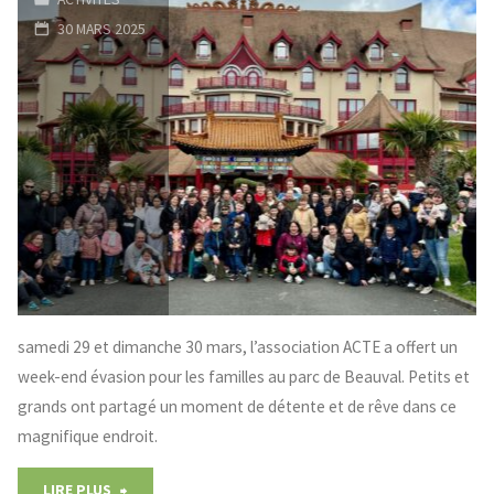
30 MARS 2025
samedi 29 et dimanche 30 mars, l’association ACTE a offert un
week-end évasion pour les familles au parc de Beauval. Petits et
grands ont partagé un moment de détente et de rêve dans ce
magnifique endroit.
"Les
LIRE PLUS