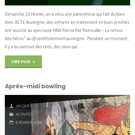
Dimanche 15 février, on a vécu une parenthèse qui fait du bien.
Avec ACTE Auvergne, des enfants en traitement et leurs proches
ont assisté au spectacle PAW Patrol Pat’Patrouille – Le retour
des héros” au @zenithclermontauvergne . Pendant un moment,
il y a eu surtout des rires, des yeux qui …
"Un
LIRE PLUS
spectacle
Après-midi bowling
pour
les
JACQUES
enfants"
ACTIVITÉS
8 FÉVRIER 2026