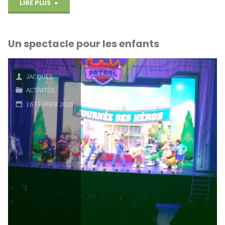
"Des
LIRE PLUS
chocolats
Un spectacle pour les enfants
pour
les
JACQUES
enfants"
ACTIVITÉS
16 FÉVRIER 2026