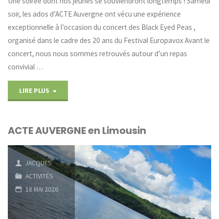
Une soirée dont nos jeunes se souviendront longtemps ! Samedi
soir, les ados d’ACTE Auvergne ont vécu une expérience
exceptionnelle à l’occasion du concert des Black Eyed Peas ,
organisé dans le cadre des 20 ans du Festival Europavox Avant le
concert, nous nous sommes retrouvés autour d’un repas
convivial …
"ACTE
LIRE PLUS
est
ACTE AUVERGNE en Limousin
au
festival
JACQUES
EUROPAVOX"
ACTIVITÉS
18 MAI 2026