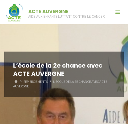
Skip
ACTE AUVERGNE
to
AIDE AUX ENFANTS LUTTANT CONTRE LE CANCER
content
L’école de la 2e chance avec
ACTE AUVERGNE
HOME
REMERCIEMENTS
L’ÉCOLE DE LA 2E CHANCE AVEC ACTE
AUVERGNE