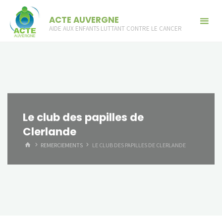
Skip
ACTE AUVERGNE
to
AIDE AUX ENFANTS LUTTANT CONTRE LE CANCER
content
Le club des papilles de
Clerlande
HOME
REMERCIEMENTS
LE CLUB DES PAPILLES DE CLERLANDE