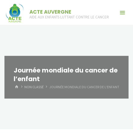
Skip
ACTE AUVERGNE
to
AIDE AUX ENFANTS LUTTANT CONTRE LE CANCER
content
Journée mondiale du cancer de
l’enfant
HOME
NON CLASSÉ
JOURNÉE MONDIALE DU CANCER DE L’ENFANT