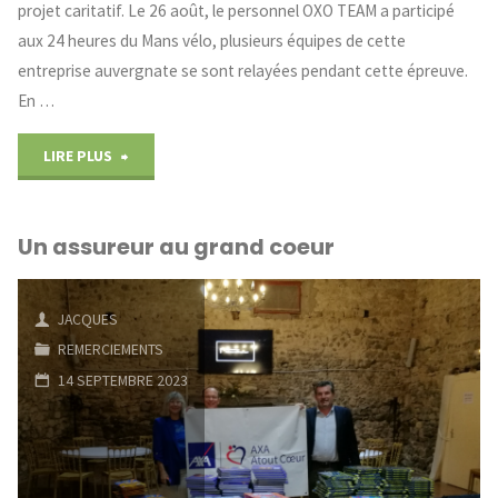
projet caritatif. Le 26 août, le personnel OXO TEAM a participé
aux 24 heures du Mans vélo, plusieurs équipes de cette
entreprise auvergnate se sont relayées pendant cette épreuve.
En …
"OXO
LIRE PLUS
TEAM
Un assureur au grand coeur
partenaire
d’ACTE
JACQUES
AUVERGNE"
REMERCIEMENTS
14 SEPTEMBRE 2023