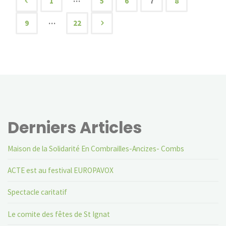
1
5
6
7
8
Pagination
…
9
22
des
publications
Derniers Articles
Maison de la Solidarité En Combrailles-Ancizes- Combs
ACTE est au festival EUROPAVOX
Spectacle caritatif
Le comite des fêtes de St Ignat