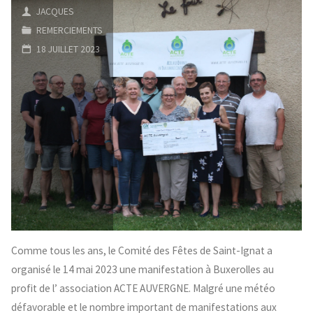
JACQUES
fond
REMERCIEMENTS
18 JUILLET 2023
d’Auvergne"
Comme tous les ans, le Comité des Fêtes de Saint-Ignat a
organisé le 14 mai 2023 une manifestation à Buxerolles au
profit de l’ association ACTE AUVERGNE. Malgré une météo
défavorable et le nombre important de manifestations aux