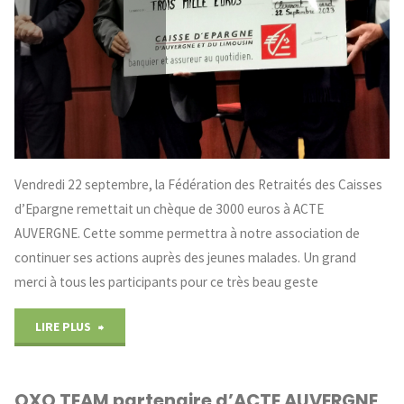
Vendredi 22 septembre, la Fédération des Retraités des Caisses
d’Epargne remettait un chèque de 3000 euros à ACTE
AUVERGNE. Cette somme permettra à notre association de
continuer ses actions auprès des jeunes malades. Un grand
merci à tous les participants pour ce très beau geste
"Des
LIRE PLUS
retraités
OXO TEAM partenaire d’ACTE AUVERGNE
solidaires"