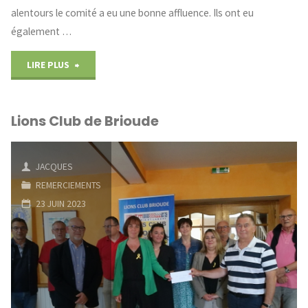
alentours le comité a eu une bonne affluence. Ils ont eu
également …
"Comité
LIRE PLUS
des
Lions Club de Brioude
Fêtes
de
JACQUES
Saint
REMERCIEMENTS
23 JUIN 2023
Ignat"