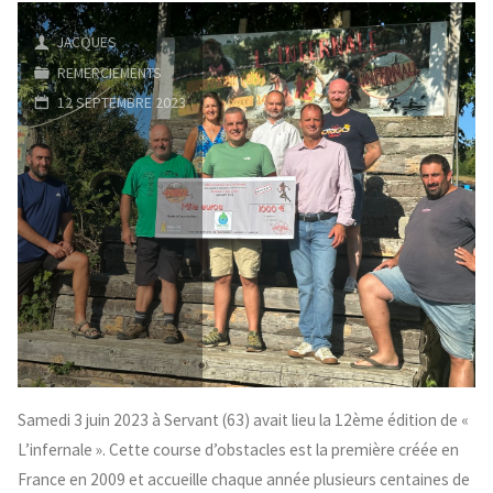
grand
JACQUES
coeur"
REMERCIEMENTS
12 SEPTEMBRE 2023
Samedi 3 juin 2023 à Servant (63) avait lieu la 12ème édition de «
L’infernale ». Cette course d’obstacles est la première créée en
France en 2009 et accueille chaque année plusieurs centaines de