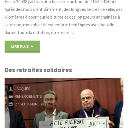
Hier à 20h38 j’ai franchi la finish line au bout de 11h39 d’effort.
Après des mois d’entraînement, des longues heures de selle, des
kilomètres à courir sur le bitume et des longueurs enchaînées à
la piscine, mon objectif est enfin atteint! Après avoir bataillé
durant toute la natation, être resté …
"Baptiste
LIRE PLUS
Arnaud,
Des retraités solidaires
notre
champion
JACQUES
au
REMERCIEMENTS
27 SEPTEMBRE 2023
grand
coeur"