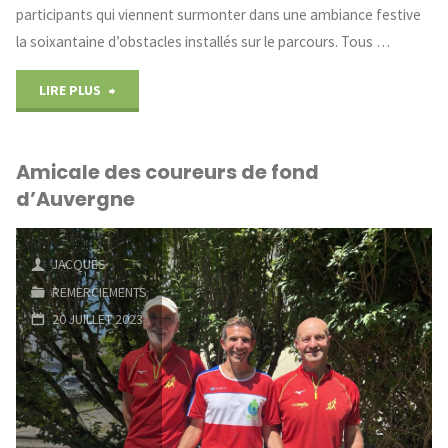
participants qui viennent surmonter dans une ambiance festive
la soixantaine d’obstacles installés sur le parcours. Tous …
"L’Infernale
LIRE PLUS
solidaire
Amicale des coureurs de fond
d’Acte
d’Auvergne
Auvergne"
JACQUES
REMERCIEMENTS
20 JUILLET 2023