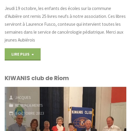
Jeudi 19 octobre, les enfants des écoles sur la commune
d’Aubière ont remis 25 livres neufs à notre association. Ces libres
serviront à Laurence Fusco, conteuse qui intervient toutes les
semaines dans le service de cancérologie pédiatrique. Merci aux
jeunes Aubiérois
"Les
LIRE PLUS
jeunes
KIWANIS club de Riom
Aubiérois
solidaires
JACQUES
des
REMERCIEMENTS
8 OCTOBRE 2023
enfants
malades"