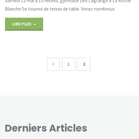
Samedi 12 mai à 10 heures, gymnase Léo Lagrange à La Roche
Blanche 5e tournoi de tennis de table. Venez nombreux.
"Tournoi
LIRE PLUS
tennis
de
table"
1
2
Pagination
des
publications
Derniers Articles